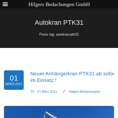
Hilgers Bedachungen GmbH
Autokran PTK31
Posts tag: autokran-ptk31
Neuer Anhängerkran PTK31 ab sofort
01
im Einsatz !
MÄRZ 2021
01 März 2021
Hilgers Bedachungen